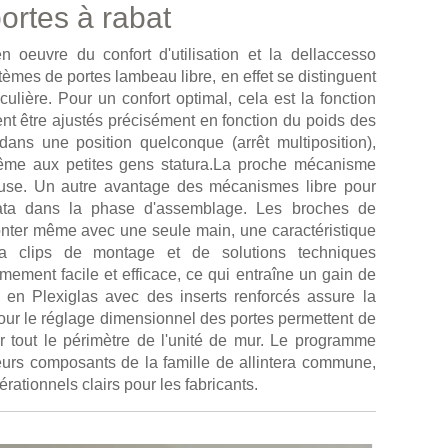
ortes à rabat
n oeuvre du confort d'utilisation et la dellaccesso
ystèmes de portes lambeau libre, en effet se distinguent
ulière. Pour un confort optimal, cela est la fonction
ent être ajustés précisément en fonction du poids des
 dans une position quelconque (arrêt multiposition),
même aux petites gens statura.La proche mécanisme
ieuse. Un autre avantage des mécanismes libre pour
levata dans la phase d'assemblage. Les broches de
onter même avec une seule main, une caractéristique
a clips de montage et de solutions techniques
êmement facile et efficace, ce qui entraîne un gain de
 en Plexiglas avec des inserts renforcés assure la
s pour le réglage dimensionnel des portes permettent de
ur tout le périmètre de l'unité de mur. Le programme
ieurs composants de la famille de allintera commune,
ationnels clairs pour les fabricants.