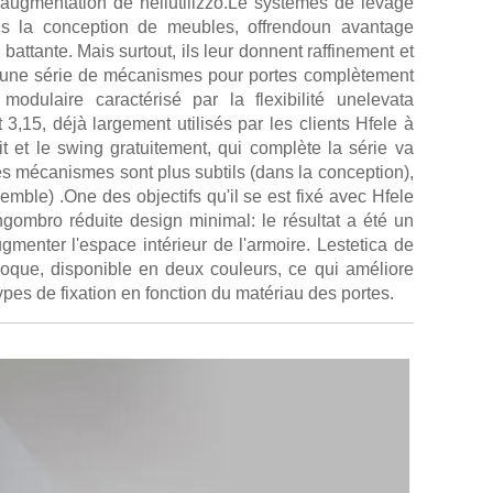
e augmentation de nellutilizzo.Le systèmes de levage
ans la conception de meubles, offrendoun avantage
 battante. Mais surtout, ils leur donnent raffinement et
te une série de mécanismes pour portes complètement
dulaire caractérisé par la flexibilité unelevata
 3,15, déjà largement utilisés par les clients Hfele à
tuit et le swing gratuitement, qui complète la série va
s mécanismes sont plus subtils (dans la conception),
nsemble) .One des objectifs qu'il se est fixé avec Hfele
ngombro réduite design minimal: le résultat a été un
menter l'espace intérieur de l'armoire. Lestetica de
oque, disponible en deux couleurs, ce qui améliore
ypes de fixation en fonction du matériau des portes.