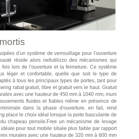
mortis
uipées d'un système de verrouillage pour l'ouverture
eauté réside alors nellutilizzo des mécanismes qui
ois lors de l'ouverture et la fermeture. Ce système
s léger et confortable, quelle que soit le type de
tés à tous les principaux types de portes, tant pour
ing rabat gratuit, libre et gratuit vers le haut. Gratuit
murales avec une hauteur de 450 mm à 1040 mm, muni
 mouvements fluides et fiables même en présence de
e minimale dans la phase d'ouverture, en fait, rend
g place le choix idéal lorsque la porte basculante de
us du chapeau pensile.Free un mécanisme de levage
 idéale pour tout mobile située plus faible par rapport
moires murales avec une hauteur de 320 mm à 600 mm