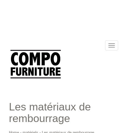
Toggle
navigation
Les matériaux de
rembourrage
Home
-
matériels
-
Les matériaux de rembourrage