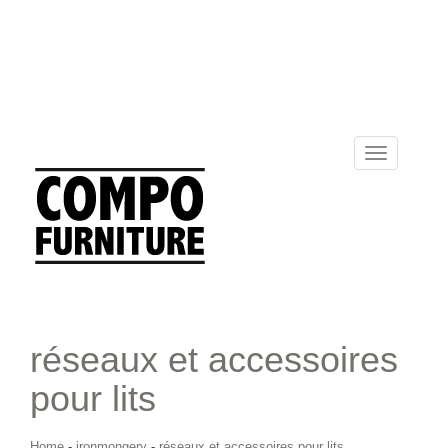
Toggle
navigation
réseaux et accessoires
pour lits
Home
-
ironmongery
-
réseaux et accessoires pour lits