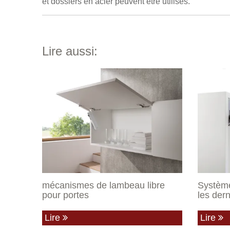
et dossiers en acier peuvent être utilisés.
Lire aussi:
mécanismes de lambeau libre
Système
pour portes
les der
Lire
Lire