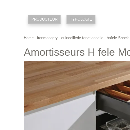
PRODUCTEUR
TYPOLOGIE
Home
-
ironmongery
-
quincaillerie fonctionnelle
-
hafele Shock
Amortisseurs H fele M