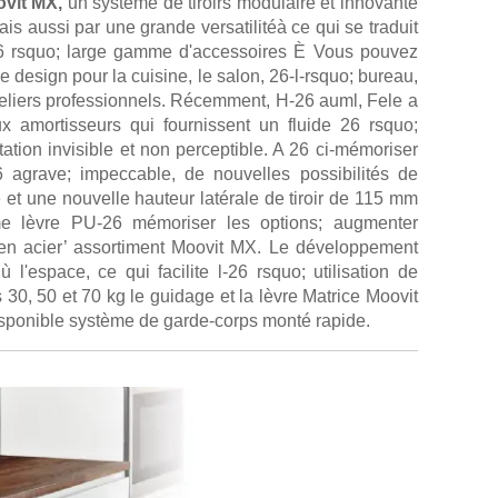
vit MX,
un système de tiroirs modulaire et innovante
is aussi par une grande versatilitéà ce qui se traduit
 26 rsquo; large gamme d'accessoires È Vous pouvez
e design pour la cuisine, le salon, 26-l-rsquo; bureau,
ateliers professionnels. Récemment, H-26 auml, Fele a
x amortisseurs qui fournissent un fluide 26 rsquo;
tation invisible et non perceptible. A 26 ci-mémoriser
 agrave; impeccable, de nouvelles possibilités de
e et une nouvelle hauteur latérale de tiroir de 115 mm
e lèvre PU-26 mémoriser les options; augmenter
en acier’ assortiment Moovit MX. Le développement
 l'espace, ce qui facilite l-26 rsquo; utilisation de
30, 50 et 70 kg le guidage et la lèvre Matrice Moovit
sponible système de garde-corps monté rapide.