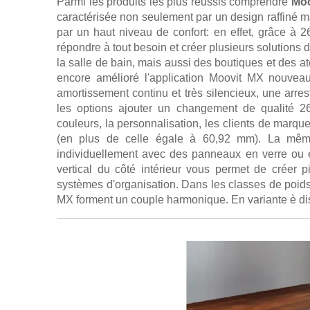
Parmi les produits les plus réussis comprendre
Moo
caractérisée non seulement par un design raffiné ma
par un haut niveau de confort: en effet, grâce à
répondre à tout besoin et créer plusieurs solutions d
la salle de bain, mais aussi des boutiques et des 
encore amélioré l'application Moovit MX nouveau
amortissement continu et très silencieux, une arres
les options ajouter un changement de qualité 26
couleurs, la personnalisation, les clients de marqu
(en plus de celle égale à 60,92 mm). La mêm
individuellement avec des panneaux en verre ou 
vertical du côté intérieur vous permet de créer più
systèmes d'organisation. Dans les classes de poids 
MX forment un couple harmonique. En variante è di