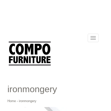
Toggle
navigation
ironmongery
Home
-
ironmongery