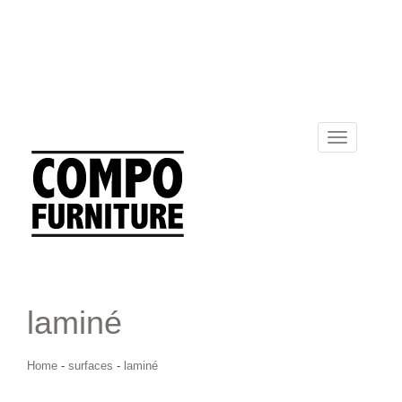
Toggle
navigation
laminé
Home
-
surfaces
-
laminé