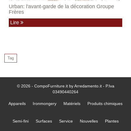
Urban: l'avant-garde de la décoration Groupe
Frères
Lire
Tag
© 2026 - CompoFurniture.it by Arredamento.it - P.Iva
03490440264
Appareils
Ironmongery
Matériels
Produits chimiques
Semi-fini
Surfaces
Service
Nouvelles
Plantes