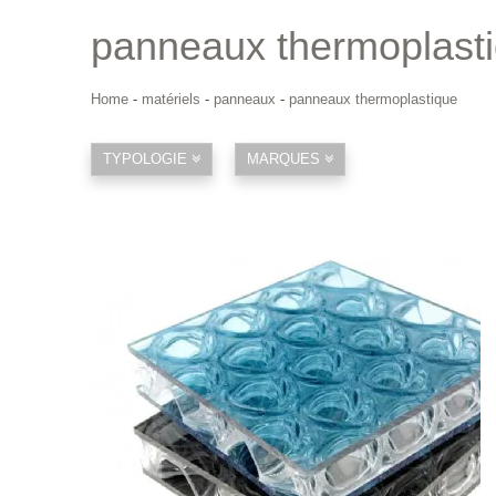
panneaux thermoplast
Home
-
matériels
-
panneaux
-
panneaux thermoplastique
TYPOLOGIE
MARQUES