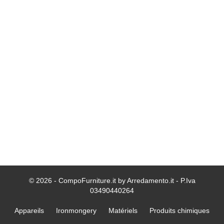
© 2026 - CompoFurniture.it by Arredamento.it - P.Iva
03490440264
Appareils
Ironmongery
Matériels
Produits chimiques