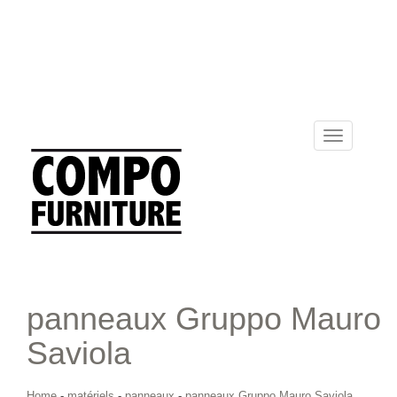
Toggle
navigation
panneaux Gruppo Mauro
Saviola
Home
-
matériels
-
panneaux
-
panneaux Gruppo Mauro Saviola