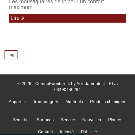
Les moustiquaires de lit pour un confort
maximum
Lire
Tag
© 2026 - CompoFurniture.it by Arredamento.it - P.Iva
03490440264
Appareils
Ironmongery
Matériels
Produits chimiques
Semi-fini
Surfaces
Service
Nouvelles
Plantes
Contatti
Intimité
Publicité