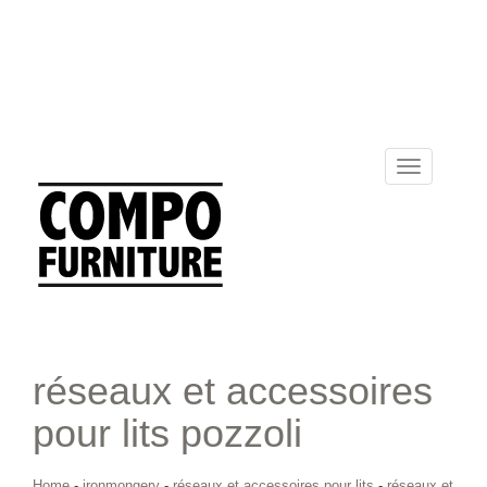
Toggle
navigation
réseaux et accessoires
pour lits pozzoli
Home
-
ironmongery
-
réseaux et accessoires pour lits
-
réseaux et