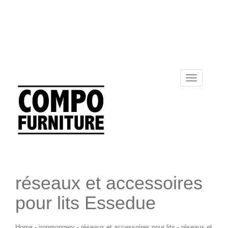
Toggle
navigation
réseaux et accessoires
pour lits Essedue
Home
-
ironmongery
-
réseaux et accessoires pour lits
-
réseaux et