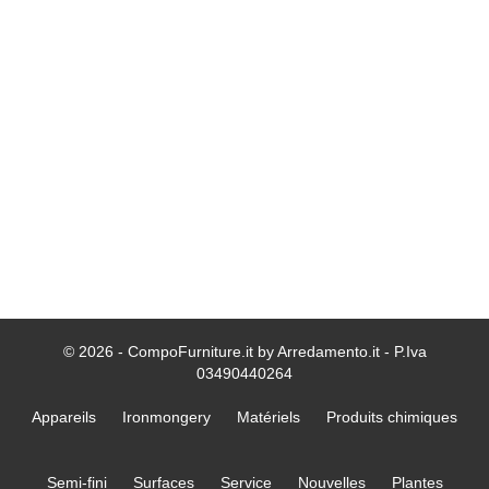
© 2026 - CompoFurniture.it by Arredamento.it - P.Iva
03490440264
Appareils
Ironmongery
Matériels
Produits chimiques
Semi-fini
Surfaces
Service
Nouvelles
Plantes