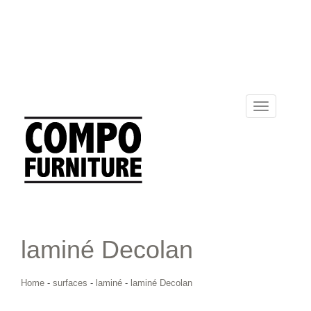
Toggle
navigation
laminé Decolan
Home
-
surfaces
-
laminé
-
laminé Decolan