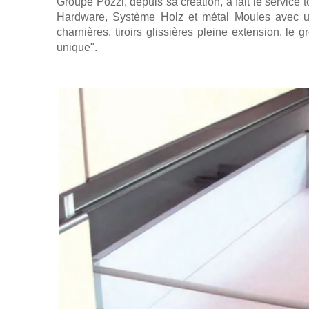
Groupe Pozzi, depuis sa création, a fait le service tot
Hardware, Système Holz et métal Moules avec une
charnières, tiroirs glissières pleine extension, le
unique".