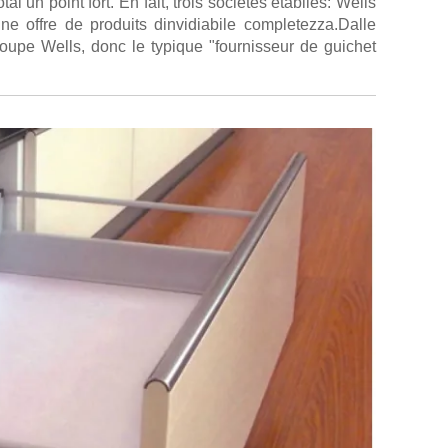
al un point fort. En fait, trois sociétés établies: Wells
 offre de produits dinvidiabile completezza.Dalle
 groupe Wells, donc le typique "fournisseur de guichet