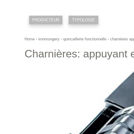
PRODUCTEUR
TYPOLOGIE
Home
-
ironmongery
-
quincaillerie fonctionnelle
-
charnières ap
Charnières: appuyant e