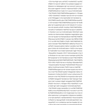
+Chi+ha+figli+piccoli%2C+inoltre%2C+pu%C
3%B2+in+pochi+attimi+riscaldare+pappe+e+
biberon+e+detergere+gli+accessori+senza+u
tilizzare+agenti+chimici+dannosi%2E+L%E
2%80%99ultimo+nato+in+casa+InSinkErator
+%C3%A8+l%E2%80%99erogatore+L+Shape
+3N1+Gold%2C+dotato+anche+di+un+sistem
a+di+filtraggio+che+permette+di+rendere+p
i%C3%B9+purificata+l%E2%80%99acqua%2
C+di+evitare+l%E2%80%99acquisto+di+botti
glie+al+supermercato+e+di+ridurre+il+consu
mo+di+plastica%2E+Inoltre+l%E2%80%99in
novativo+serbatoio+dell%27acqua+calda%2
C+fornito+con+un+InSinkErator+3N1%2C+pre
senta+un+termostato+digitale+regolabile+gra
zie+al+quale+la+temperatura+dell%E2%80%
99acqua+pu%C3%B2+variare+da+88%C2%B
0+C+a+98+%C2%B0+C%2E+%E2%80%9CSi
amo+onorati+%E2%80%93+afferma+Kevin+C
arr%2C+responsabile+delle+vendite+nel+Re
gno+Unito+di+InSinkErator++%2D+che+ques
to+rubinetto+sia+stato+premiato+agli+House
+Beautiful+Awards+2017+dimostrando+che+l
e+finiture+in+acciaio+sono+sempre+pi%C3%
B9+popolari+e+di+tendenza+per+l%E2%80%
99arredamento%E2%80%9D%2E+%E2%80%
9CIl+3N1+%2D+fa+eco+Ashley+Munden%2C
+responsabile+Europe+%2D26%2D+Russia+
della+multinazionale+%2D+nasce+dall%E
2%80%99esigenza+di+avere+qualcosa+di+u
nico+ed+%C3%A8+parte+integrante+della+S
howroom+Collection%2C+una+collezione+Pr
emium+che+%C3%A8+la+risposta+alle+pi%
C3%B9+eleganti+tendenze+del+design+itali
ano+nel+campo+degli+erogatori%E2%80%9
D%2E+Anche+L+Shape+3N1+Gold%2C+com
e+tutti+gli+altri+erogatori+InSinkErator%2C
+%C3%A8+stato+prodotto+in+un%E2%80%9
9ottica+eco%2Dfriendly%2C+ovvero+con+l%
E2%80%99obiettivo+di+migliorare+la+vita+d
elle+persone+coniugando+interesse+pubblic
o+e+privato%2C+ambiente%2C+funzionalit%
C3%A0+e+design%2E+InSinkErator%2C+du
nque%2C+si+conferma+anche+leader+di+un
a+filosofia+del+prodotto+sostenibile%2E%0