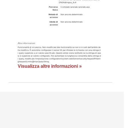
D%0A&lingua_tt=fr
Percorso
C:sitoweb ranslate ranslate.asp
fisico
Metodo di
Non ancora determinato
accesso
Utente di
Non ancora determinato
accesso
Altre informazioni:
Funzionalità di sicurezza. Non modificare tale funzionalità se non si è certi dell'ambito de
lla modifica. È possibile configurare il server IIS per rifiutare le richieste con una stringa d
i query superiore a un valore specificato. Questo errore viene restituito se la stringa di que
ry è superiore al valore configurato. Per aumentare la lunghezza consentita della stringa d
i query, modificare l'impostazione configuration/system.webServer/security/requestFilterin
g/requestLimits@maxQueryString.
Visualizza altre informazioni »