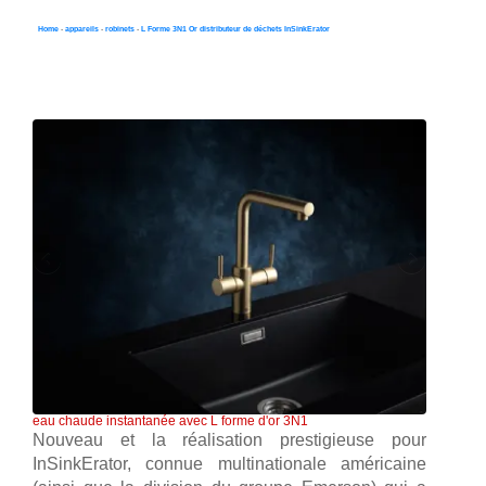
Home
-
appareils
-
robinets
-
L Forme 3N1 Or distributeur de déchets InSinkErator
InSinkErator, nouveau régulateur 3N1 L Forme d'or
eau chaude instantanée avec L forme d'or 3N1
Nouveau et la réalisation prestigieuse pour
InSinkErator, connue multinationale américaine