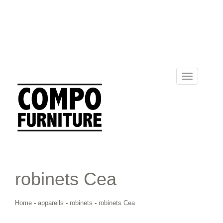
Toggle
navigation
robinets Cea
Home
-
appareils
-
robinets
-
robinets Cea