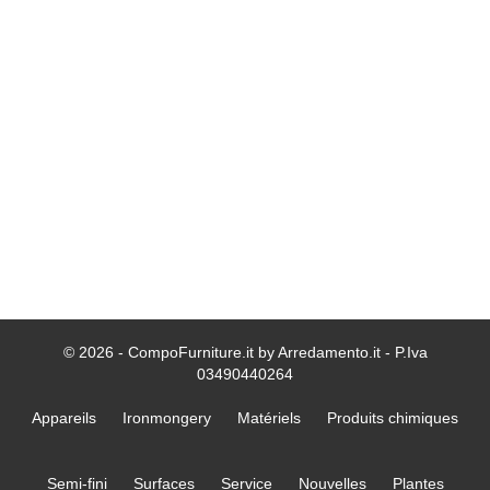
© 2026 - CompoFurniture.it by Arredamento.it - P.Iva
03490440264
Appareils
Ironmongery
Matériels
Produits chimiques
Semi-fini
Surfaces
Service
Nouvelles
Plantes