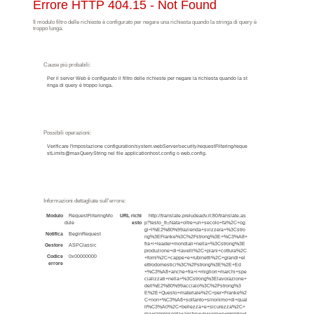
Errore HTTP 404.15 - Not Found
Il modulo filtro delle richieste è configurato per negare una richiesta quando la stringa di query è
troppo lunga.
Cause più probabili:
Per il server Web è configurato il filtro delle richieste per negare la richiesta quando la st
ringa di query è troppo lunga.
Possibili operazioni:
Verificare l'impostazione configuration/system.webServer/security/requestFiltering/reque
stLimits@maxQueryString nel file applicationhost.config o web.config.
Informazioni dettagliate sull'errore:
Modulo
RequestFilteringMo
URL richi
http://translate.preludeadv.it:80/translate.as
dule
esto
p?testo_tt=Nata+oltre+un+secolo+fa%2C+og
gi+l%E2%80%99azienda+svizzera+%3Cstro
Notifica
BeginRequest
ng%3EFranke%3C%2Fstrong%3E+%C3%A8+
fra+i+leader+mondiali+nella+%3Cstrong%3E
Gestore
ASPClassic
produzione+di+lavelli%2C+piani+cottura%2C
Codice
0x00000000
+forni%2C+cappe+e+rubinetti%2C+grandi+el
errore
ettrodomestici%3C%2Fstrong%3E%2E+Ed
+%C3%A8+anche+fra+i+migliori+marchi+spe
cializzati+nella+%3Cstrong%3Elavorazione+
dell%E2%80%99acciaio%3C%2Fstrong%3
E%2E+Questo+materiale%2C+per+Franke%2
C+non+%C3%A8+soltanto+sinonimo+di+qual
it%C3%A0%2C+bellezza+e+sicurezza%2C+
ma+rappresenta+anche+un+vero+e+proprio+l