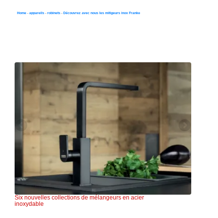
Home
-
appareils
-
robinets
-
Découvrez avec nous les mitigeurs inox Franke
Nous présentons les nouvelles collections de
mélangeurs en acier inoxydable de Franke
Six nouvelles collections de mélangeurs en acier
inoxydable