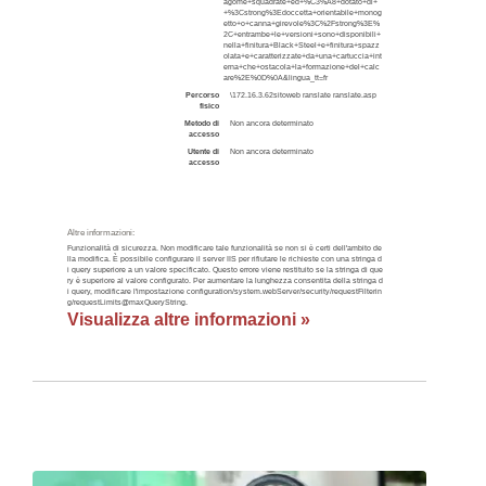
agome+squadrate+ed+%C3%A8+dotato+di+
+%3Cstrong%3Edoccetta+orientabile+monog
etto+o+canna+girevole%3C%2Fstrong%3E%
2C+entrambe+le+versioni+sono+disponibili+
nella+finitura+Black+Steel+e+finitura+spazz
olata+e+caratterizzate+da+una+cartuccia+int
erna+che+ostacola+la+formazione+del+calc
are%2E%0D%0A&lingua_tt=fr
Percorso
\172.16.3.62sitoweb ranslate ranslate.asp
fisico
Metodo di
Non ancora determinato
accesso
Utente di
Non ancora determinato
accesso
Altre informazioni:
Funzionalità di sicurezza. Non modificare tale funzionalità se non si è certi dell'ambito de
lla modifica. È possibile configurare il server IIS per rifiutare le richieste con una stringa d
i query superiore a un valore specificato. Questo errore viene restituito se la stringa di que
ry è superiore al valore configurato. Per aumentare la lunghezza consentita della stringa d
i query, modificare l'impostazione configuration/system.webServer/security/requestFilterin
g/requestLimits@maxQueryString.
Visualizza altre informazioni »