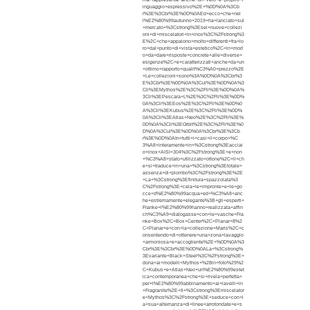
inguaggio+espressivo%2E+%0D%0A%3Cb
r%3E%3Cbr%3E%0D%0AEd+ecco+che+nel
l%E2%80%99autunno+2019+ha+lanciato+sul
+mercato+%3Cstrong%3Esei+nuove+collezi
oni+di+miscelatori+in+inox%3C%2Fstrong%3
E%2C+che+appaiono+molto+differenti+fra+lo
ro+dal+punto+di+vista+estetico%2C+in+mod
o+da+dare+risposte+concrete+alle+diverse+
esigenze%2C+e+caratterizzati+anche+da+un
+ottimo+rapporto+qualit%C3%A0+prezzo%2E
+Le+collezioni+sono%3A%0D%0A%3Cbr%3
E%3Cbr%3E%0D%0A%3Cul%3E%0D%0A%3
Cli%3EMythos%2E%3C%2Fli%3E%0D%0A%
3Cli%3EPescara+L%2E%3C%2Fli%3E%0D%
0A%3Cli%3EEos%2E%3C%2Fli%3E%0D%0
A%3Cli%3EKubus%2E%3C%2Fli%3E%0D%
0A%3Cli%3EAtlas+Neo%2E%3C%2Fli%3E%
0D%0A%3Cli%3EOrbit%2E%3C%2Fli%3E%0
D%0A%3Cul%3E%0D%0A%3Cbr%3E%3Cb
r%3E%0D%0AIn+tutti+i+casi+il+corpo+%C
3%A8+interamente+in+%3Cstrong%3Eacciai
o+inox+AISI+304%3C%2Fstrong%3E+e+non
+%C3%A8+stato+utilizzato+ottone%2C+il+ch
e+si+traduce+in+una+%3Cstrong%3Etotale+
assenza+di+piombo%3C%2Fstrong%3E%2E
+La+%3Cstrong%3Efinitura+spazzolata%3
C%2Fstrong%3E+cela+le+impronte+e+le+go
cce+d%E2%80%99acqua+ed+%C3%A8+anc
he+estremamente+elegante%3B+gli+esperti+
Franke+l%E2%80%99hanno+realizzata+affin
ch%C3%A9+dialogasse+con+le+vasche+Fra
nke+Box%2C+Box+Center%2C+Planar+8%2
C+Planar+e+con+la+collezione+Maris%2C+c
onsentendo+di+ottenere+una+zona+lavaggio
+armoniosa+e+accogliente%2E+%0D%0A%3
Cbr%3E%3Cbr%3E%0D%0ALa+%3Cstrong%
3Evariante+Black+Steel%3C%2Fstrong%3E+
dona+ai+modelli+Mythos+%28in+foto%29%2
C+Kubus+e+Atlas+Neo+un%E2%80%99estet
ica+contemporanea+che+si+rivela+perfetta+
per+l%E2%80%99abbinamento+ai+lavelli+in
+Fragranite%2E+Il+%3Cstrong%3Emiscelator
e+Mythos%3C%2Fstrong%3E+seduce+con+l
a+sua+alternanza+di+linee+arrotondate+e+s