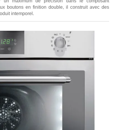
urer un maximum de précision dans le composant
aux boutons en finition double, il construit avec des
oduit intemporel.