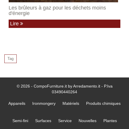
Les brûleurs à gaz pour les déchets moins
d'énergie
Lire
Tag
© 2026 - CompoFurniture.it by Arredamento.it - P.Iva
03490440264
Appareils
Ironmongery
Matériels
Produits chimiques
Semi-fini
Surfaces
Service
Nouvelles
Plantes