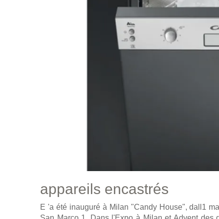
appareils encastrés
E 'a été inauguré à Milan "Candy House", dall1 ma
San Marco 1. Dans l'Expo à Milan et Advent des g