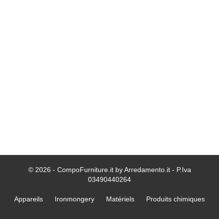
© 2026 - CompoFurniture.it by Arredamento.it - P.Iva
03490440264
Appareils
Ironmongery
Matériels
Produits chimiques