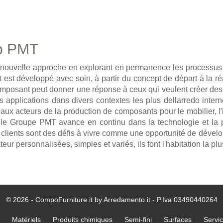
p PMT
nouvelle approche en explorant en permanence les processus 
t développé avec soin, à partir du concept de départ à la réalisa
composant peut donner une réponse à ceux qui veulent créer de
 applications dans divers contextes les plus dellarredo interne
acteurs de la production de composants pour le mobilier, l'indu
n, le Groupe PMT avance en continu dans la technologie et la 
s clients sont des défis à vivre comme une opportunité de dév
teur personnalisées, simples et variés, ils font l'habitation la plu
© 2026 - CompoFurniture.it by Arredamento.it - P.Iva 03490440264
Matériels
Produits chimiques
Semi-fini
Surfaces
Servi