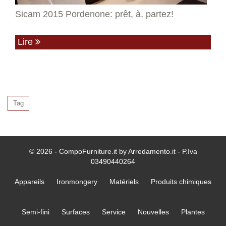
Sicam 2015 Pordenone: prêt, à, partez!
Lire
Tag
© 2026 - CompoFurniture.it by Arredamento.it - P.Iva
03490440264
Appareils
Ironmongery
Matériels
Produits chimiques
Semi-fini
Surfaces
Service
Nouvelles
Plantes