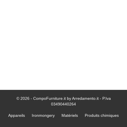
© 2026 - CompoFurniture.it by Arredamento.it - P.Iva
03490440264
Appareils
Ironmongery
Matériels
Produits chimiques