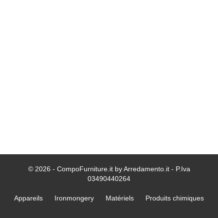
© 2026 - CompoFurniture.it by Arredamento.it - P.Iva
03490440264
Appareils
Ironmongery
Matériels
Produits chimiques