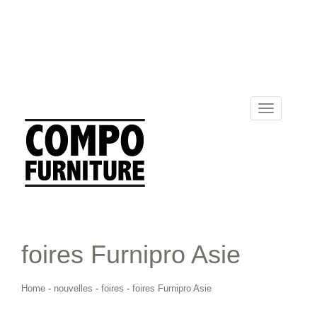
Toggle
navigation
foires Furnipro Asie
Home
-
nouvelles
-
foires
-
foires Furnipro Asie