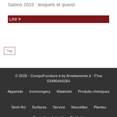
Salons 2015 : lesquels et quand
Lire
Tag
© 2026 - CompoFurniture.it by Arredamento.it - P.Iva
03490440264
Appareils
Ironmongery
Matériels
Produits chimiques
Semi-fini
Surfaces
Service
Nouvelles
Plantes