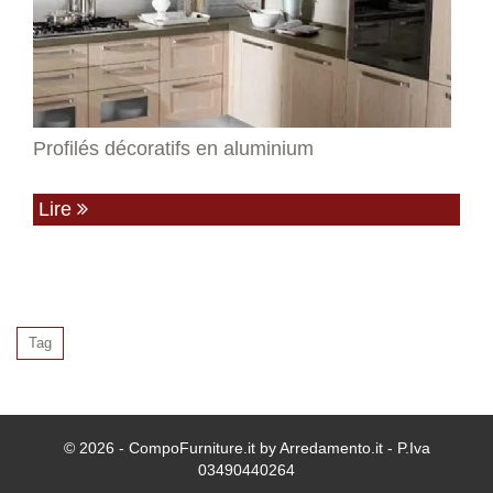
Profilés décoratifs en aluminium
Lire
Tag
© 2026 - CompoFurniture.it by Arredamento.it - P.Iva
03490440264