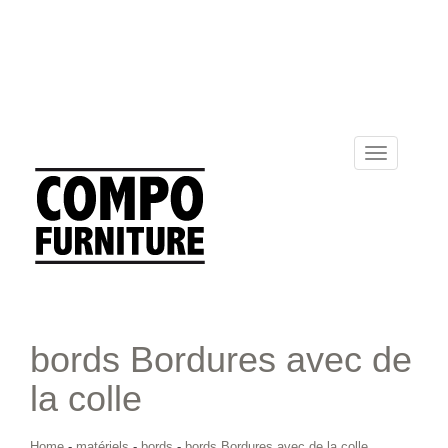
Toggle
navigation
bords Bordures avec de
la colle
Home
-
matériels
-
bords
-
bords Bordures avec de la colle