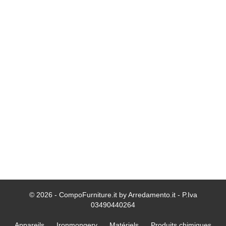
© 2026 - CompoFurniture.it by Arredamento.it - P.Iva
03490440264
Appareils
Ironmongery
Matériels
Produits chimiques