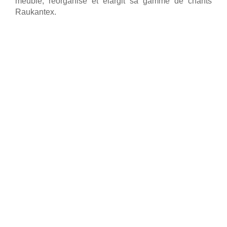
meuble, réorganise et élargit sa gamme de chants
Raukantex.