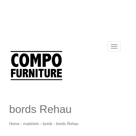
Toggle
navigation
bords Rehau
Home
-
matériels
-
bords
-
bords Rehau