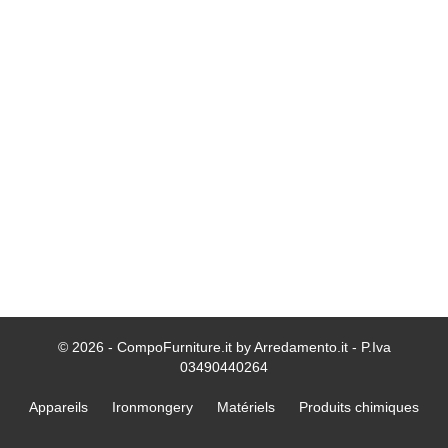
© 2026 - CompoFurniture.it by Arredamento.it - P.Iva
03490440264
Appareils
Ironmongery
Matériels
Produits chimiques