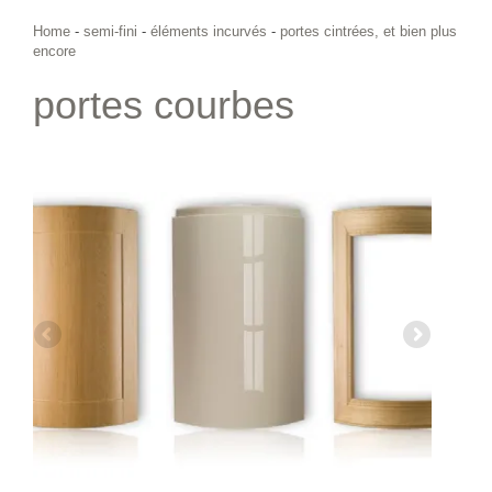
Home
-
semi-fini
-
éléments incurvés
-
portes cintrées, et bien plus
encore
portes courbes