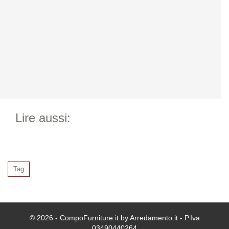
Lire aussi:
Tag
© 2026 - CompoFurniture.it by Arredamento.it - P.Iva
03490440264