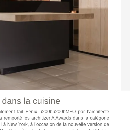
dans la cuisine
lement fait Fenix u200bu200bMFO par l'architecte
a remporté les architizer A Awards dans la catégorie
ai à New York, à l'occasion de la nouvelle version de