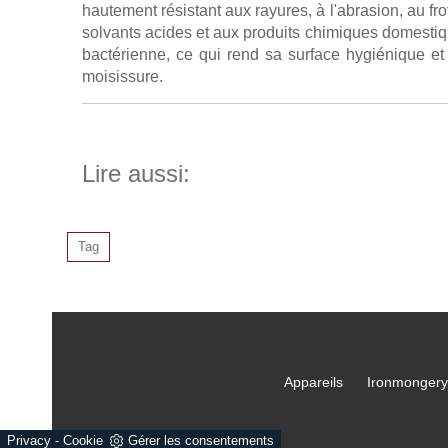
hautement résistant aux rayures, à l'abrasion, au fr
solvants acides et aux produits chimiques domestiqu
bactérienne, ce qui rend sa surface hygiénique et f
moisissure.
Lire aussi:
Tag
Appareils
Ironmongery
Privacy
-
Cookie
Gérer les consentements