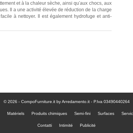
ottement et à la chaleur sèche, ainsi qu'aux chocs, aux
es. Il a une activité élevée de réduction de la charge
acile à nettoyer. Il est également hydrofuge et anti-
© 2026 - CompoFurniture.it by Arredamento.it - P.Iva 03490440264
Matériels
Produits chimiques
Semi-fini
Surfaces
Servi
Contatti
Intimité
Publicité