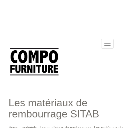
Toggle
navigation
Les matériaux de
rembourrage SITAB
Home
-
matériels
-
Les matériaux de rembourrage
-
Les matériaux de