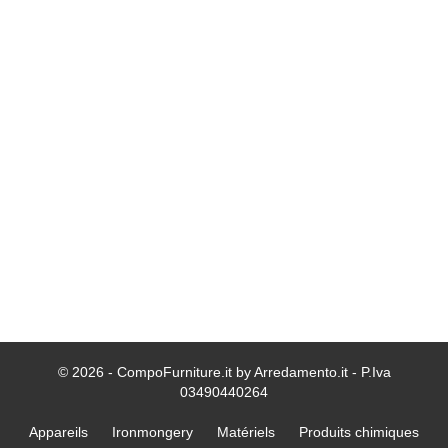
© 2026 - CompoFurniture.it by Arredamento.it - P.Iva
03490440264
Appareils
Ironmongery
Matériels
Produits chimiques