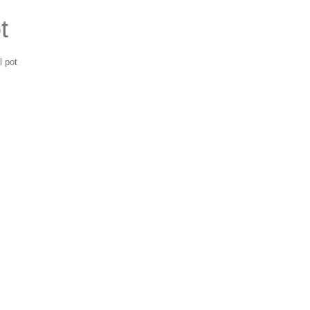
t
l pot