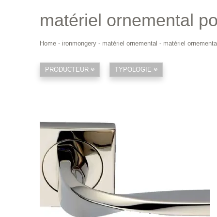
matériel ornemental po
Home
-
ironmongery
-
matériel ornemental
-
matériel ornementa
PRODUCTEUR
TYPOLOGIE