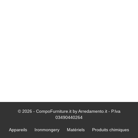
© 2026 - CompoFurniture.it by Arredamento.it - P.Iva
03490440264
Appareils
Ironmongery
Matériels
Produits chimiques