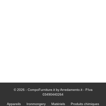
© 2026 - CompoFurniture.it by Arredamento.it - P.Iva
03490440264
Appareils
Ironmongery
Matériels
Produits chimiques