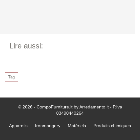
Lire aussi:
Tag
© 2026 - CompoFurniture.it by Arredamento.it - P.Iva
03490440264
Appareils
Ironmongery
Matériels
Produits chimiques