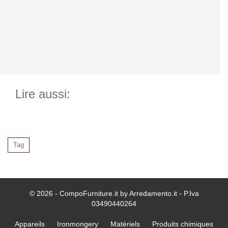
Lire aussi:
Tag
© 2026 - CompoFurniture.it by Arredamento.it - P.Iva
03490440264
Appareils
Ironmongery
Matériels
Produits chimiques