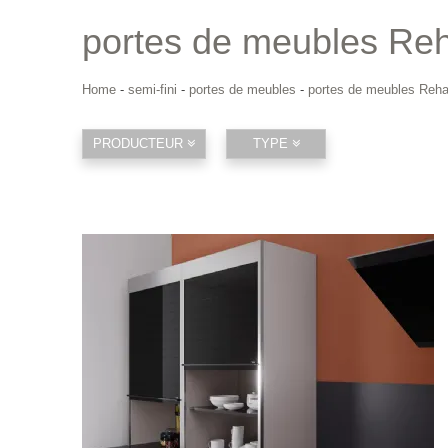
portes de meubles Re
Home
-
semi-fini
-
portes de meubles
-
portes de meubles Reh
PRODUCTEUR
TYPE