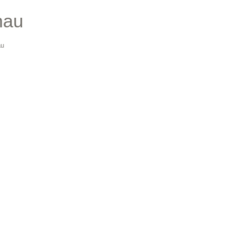
hau
au