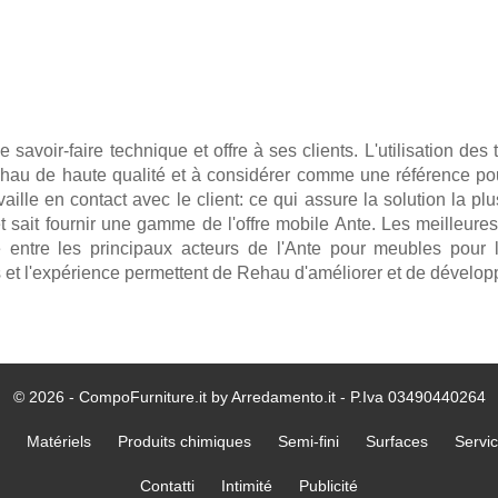
avoir-faire technique et offre à ses clients. L'utilisation des
hau de haute qualité et à considérer comme une référence pour l
vaille en contact avec le client: ce qui assure la solution la p
et sait fournir une gamme de l'offre mobile Ante. Les meilleure
ntre les principaux acteurs de l'Ante pour meubles pour l
s et l'expérience permettent de Rehau d'améliorer et de développ
© 2026 - CompoFurniture.it by Arredamento.it - P.Iva 03490440264
Matériels
Produits chimiques
Semi-fini
Surfaces
Servi
Contatti
Intimité
Publicité