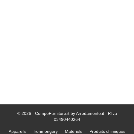
© 2026 - CompoFurniture.it by Arredamento.it - P.Iva
03490440264
Appareils
Ironmongery
Matériels
Produits chimiques