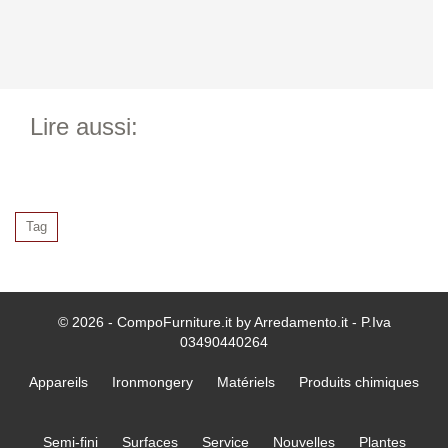
Lire aussi:
Tag
© 2026 - CompoFurniture.it by Arredamento.it - P.Iva
03490440264
Appareils
Ironmongery
Matériels
Produits chimiques
Semi-fini
Surfaces
Service
Nouvelles
Plantes