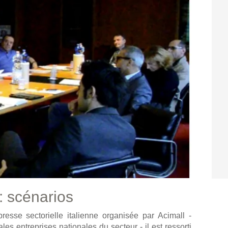
: scénarios
sse sectorielle italienne organisée par Acimall -
les entreprises nationales du secteur - il est ressorti