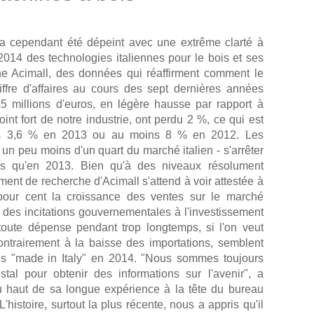
s a cependant été dépeint avec une extrême clarté à
2014 des technologies italiennes pour le bois et ses
he Acimall, des données qui réaffirment comment le
ffre d'affaires au cours des sept dernières années
545 millions d'euros, en légère hausse par rapport à
int fort de notre industrie, ont perdu 2 %, ce qui est
ins 3,6 % en 2013 ou au moins 8 % en 2012. Les
 un peu moins d'un quart du marché italien - s'arrêter
ns qu'en 2013. Bien qu'à des niveaux résolument
ent de recherche d'Acimall s'attend à voir attestée à
our cent la croissance des ventes sur le marché
 des incitations gouvernementales à l'investissement
er toute dépense pendant trop longtemps, si l'on veut
 contrairement à la baisse des importations, semblent
ies "made in Italy" en 2014. "Nous sommes toujours
tal pour obtenir des informations sur l'avenir", a
du haut de sa longue expérience à la tête du bureau
L'histoire, surtout la plus récente, nous a appris qu'il