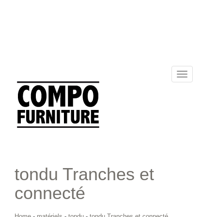
Toggle
navigation
tondu Tranches et
connecté
Home
-
matériels
-
tondu
-
tondu Tranches et connecté