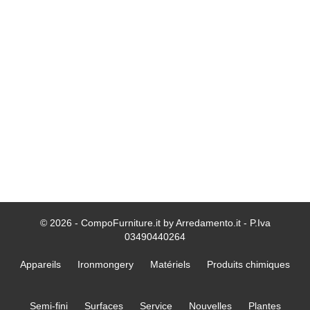
© 2026 - CompoFurniture.it by Arredamento.it - P.Iva
03490440264
Appareils
Ironmongery
Matériels
Produits chimiques
Semi-fini
Surfaces
Service
Nouvelles
Plantes