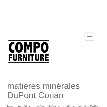
Toggle
navigation
matières minérales
DuPont Corian
Home
-
matériels
-
matières minérales
-
matières minérales DuPont