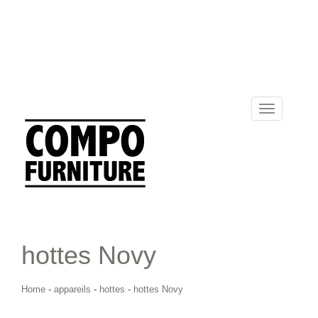
Toggle
navigation
hottes Novy
Home
-
appareils
-
hottes
-
hottes Novy