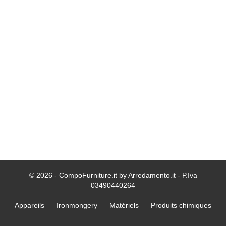
© 2026 - CompoFurniture.it by Arredamento.it - P.Iva
03490440264
Appareils
Ironmongery
Matériels
Produits chimiques