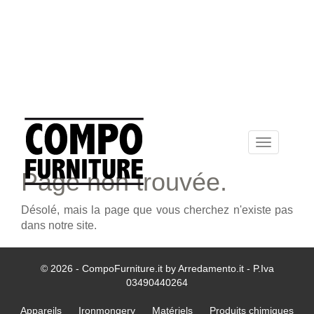
Toggle
navigation
Page non trouvée.
Désolé, mais la page que vous cherchez n'existe pas
dans notre site.
© 2026 - CompoFurniture.it by Arredamento.it - P.Iva
03490440264
Appareils
Ironmongery
Matériels
Produits chimiques