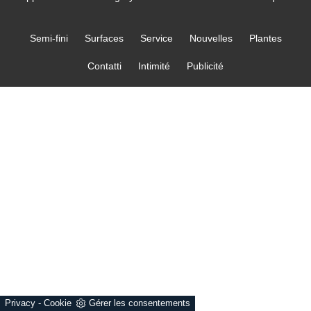
Semi-fini
Surfaces
Service
Nouvelles
Plantes
Contatti
Intimité
Publicité
Privacy
-
Cookie
Gérer les consentements