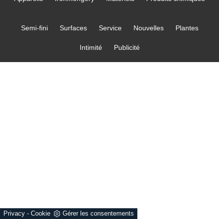
Semi-fini
Surfaces
Service
Nouvelles
Plantes
Intimité
Publicité
Privacy
-
Cookie
Gérer les consentements