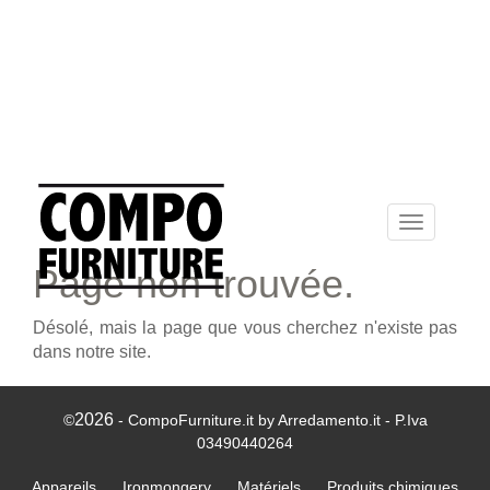
Toggle
navigation
Page non trouvée.
Désolé, mais la page que vous cherchez n'existe pas
dans notre site.
2026
©
- CompoFurniture.it by Arredamento.it - P.Iva
03490440264
Appareils
Ironmongery
Matériels
Produits chimiques