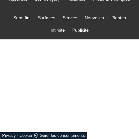
Semi-fini
Surfaces
Service
Nouvelles
Plantes
Intimité
Publicité
Privacy
-
Cookie
Gérer les consentements