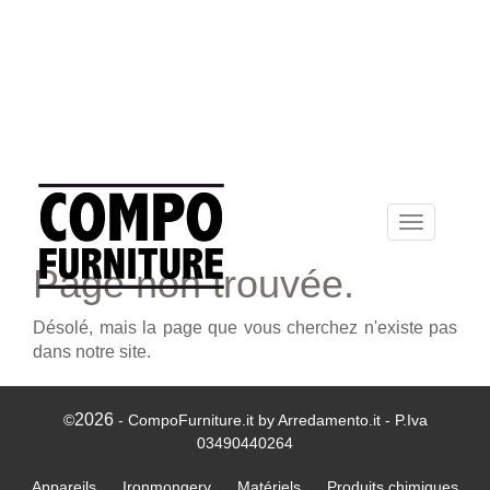
Toggle
navigation
Page non trouvée.
Désolé, mais la page que vous cherchez n'existe pas
dans notre site.
2026
©
- CompoFurniture.it by Arredamento.it - P.Iva
03490440264
Appareils
Ironmongery
Matériels
Produits chimiques